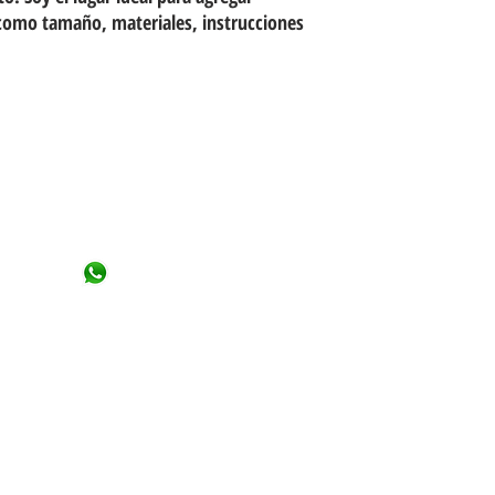
 como tamaño, materiales, instrucciones 
ITH US :
09 886 3286
@gmail.com