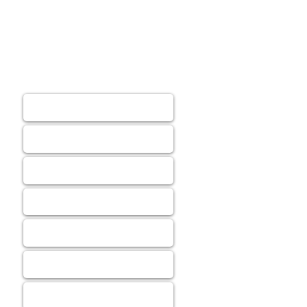
Home
Project
The Vibe
Villas
Monthly Costs And Fees
Things To Do
Legal Information