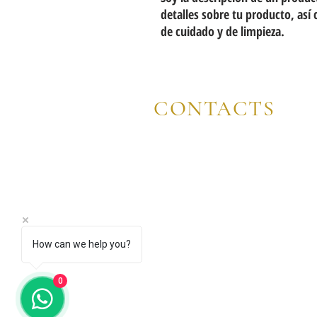
detalles sobre tu producto, así
de cuidado y de limpieza.
CONTACTS
FEEL FREE TO GET IN TOUCH W
Office.: 809 571 3987
Cel. : 1 8
Email.:
infoencuentroresidences
How can we help you?
0