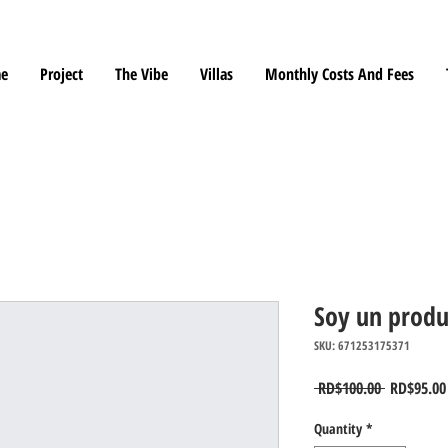
e
Project
The Vibe
Villas
Monthly Costs And Fees
Soy un produ
SKU: 671253175371
Regular Pr
 RD$100.00 
RD$95.00
Quantity
*